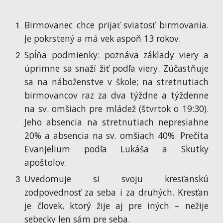
Birmovanec chce prijať sviatosť birmovania.
Je pokrstený a má vek aspoň 13 rokov.
Spĺňa podmienky: poznáva základy viery a
úprimne sa snaží žiť podľa viery. Zúčastňuje
sa na náboženstve v škole; na stretnutiach
birmovancov raz za dva týždne a týždenne
na sv. omšiach pre mládež (štvrtok o 19:30).
Jeho absencia na stretnutiach nepresiahne
20% a absencia na sv. omšiach 40%. Prečíta
Evanjelium podľa Lukáša a Skutky
apoštolov.
Uvedomuje si svoju kresťanskú
zodpovednosť za seba i za druhých. Kresťan
je človek, ktorý žije aj pre iných – nežije
sebecky len sám pre seba.