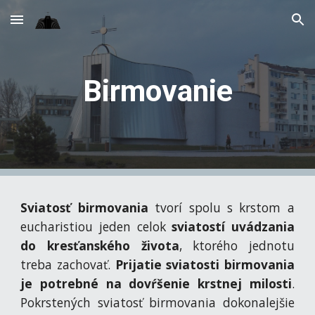
Skip to main content
Skip to navigation
Birmovanie
Sviatosť birmovania
tvorí spolu s krstom a
eucharistiou jeden celok
sviatostí uvádzania
do kresťanského života
, ktorého jednotu
treba zachovať.
Prijatie sviatosti birmovania
je potrebné na dovŕšenie krstnej milosti
.
Pokrstených sviatosť birmovania dokonalejšie