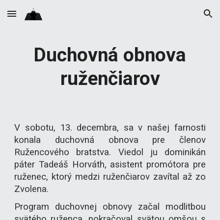
Skip to main content
Skip to navigation
Duchovná obnova
ruženčiarov
V sobotu, 13. decembra, sa v našej farnosti
konala duchovná obnova pre členov
Ružencového bratstva. Viedol ju dominikán
páter Tadeáš Horváth, asistent promótora pre
ruženec, ktorý medzi ruženčiarov zavítal až zo
Zvolena.
Program duchovnej obnovy začal modlitbou
svätého ruženca, pokračoval svätou omšou s