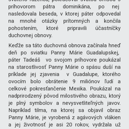
príhovorom pátra dominikána, po nej
nasledovala beseda, v ktorej páter odpovedal
na mnohé otázky prítomných a končila
pohostením, ktoré pripravili účastníčky
duchovnej obnovy.
Keďže sa táto duchovná obnova začínala hneď
deň po sviatku Panny Márie Guadalupskej,
páter Tadeáš vo svojom príhovore poukázal
na starostlivosť Panny Márie o spásu duší na
príklade jej zjavenia v Guadalupe, ktorého
ovocím bolo obrátenie 9 miliónov ľudí a
celkové pokresťančenie Mexika. Poukázal na
nadprirodzený pôvod milostivého obrazu, ktorý
je plný symbolov a nevysvetliteľných javov.
Napríklad tilma, na ktorej sa objavil obraz
Panny Márie, je vyrobená z agávových vlákien
a jej životnosť je asi 20 rokov, vydržala už