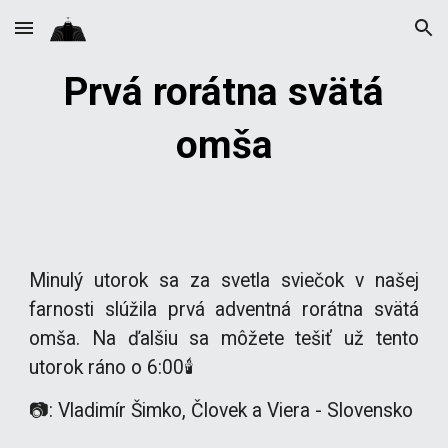
Skip to main content
Skip to navigation
Prvá rorátna svätá
omša
Minulý utorok sa za svetla sviečok v našej
farnosti slúžila prvá adventná rorátna svätá
omša. Na ďalšiu sa môžete tešiť už tento
utorok ráno o 6:00🕯
📷: Vladimír Šimko, Človek a Viera - Slovensko