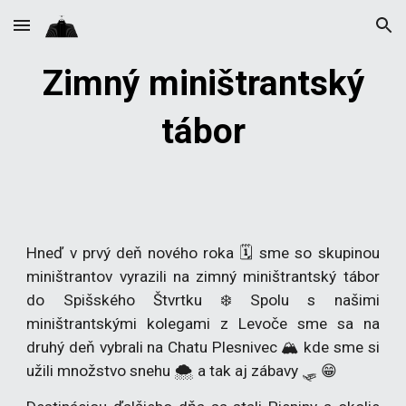
Skip to main content
Skip to navigation
Zimný miništrantský
tábor
Hneď v prvý deň nového roka 🗓 sme so skupinou
miništrantov vyrazili na zimný miništrantský tábor
do Spišského Štvrtku ❄️ Spolu s našimi
miništrantskými kolegami z Levoče sme sa na
druhý deň vybrali na Chatu Plesnivec 🏔 kde sme si
užili množstvo snehu 🌨 a tak aj zábavy 🛷 😁