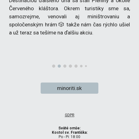
Destináciou ďalšieho dňa sa stali Pieniny a okolie
Červeného kláštora. Okrem turistiky sme sa,
samozrejme, venovali aj miništrovaniu a
spoločenským hrám 🎲 takže nám čas rýchlo ušiel
a už teraz sa tešíme na ďalšiu akciu.
minoriti.sk
GDPR
Sväté omše:
Kostol sv. Františka:
Po - Pi: 18:00