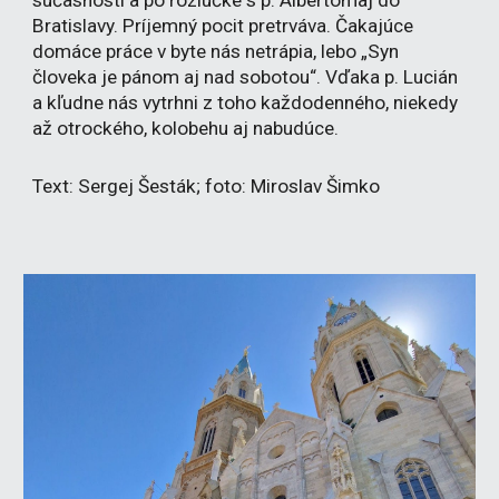
súčasnosti a po rozlúčke s p. Albertomaj do
Bratislavy. Príjemný pocit pretrváva. Čakajúce
domáce práce v byte nás netrápia, lebo „Syn
človeka je pánom aj nad sobotou“. Vďaka p. Lucián
a kľudne nás vytrhni z toho každodenného, niekedy
až otrockého, kolobehu aj nabudúce.
Text: Sergej Šesták; foto: Miroslav Šimko