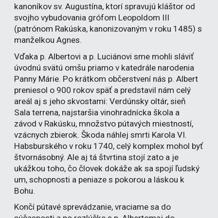
kanoníkov sv. Augustína, ktorí spravujú kláštor od
svojho vybudovania grófom Leopoldom III
(patrónom Rakúska, kanonizovaným v roku 1485) s
manželkou Agnes.
Vďaka p. Albertovi a p. Luciánovi sme mohli sláviť
úvodnú svätú omšu priamo v katedrále narodenia
Panny Márie. Po krátkom občerstvení nás p. Albert
preniesol o 900 rokov späť a predstavil nám celý
areál aj s jeho skvostami: Verdúnsky oltár, sieň
Sala terrena, najstaršia vinohradnícka škola a
závod v Rakúsku, množstvo pútavých miestností,
vzácnych zbierok. Škoda náhlej smrti Karola VI.
Habsburského v roku 1740, celý komplex mohol byť
štvornásobný. Ale aj tá štvrtina stojí zato a je
ukážkou toho, čo človek dokáže ak sa spojí ľudský
um, schopnosti a peniaze s pokorou a láskou k
Bohu.
Končí pútavé sprevádzanie, vraciame sa do