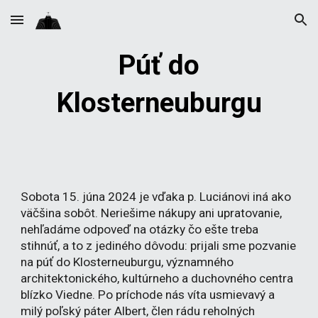
Skip to main content
Skip to navigation
Púť do
Klosterneuburgu
Sobota 15. júna 2024 je vďaka p. Luciánovi iná ako
väčšina sobôt. Neriešime nákupy ani upratovanie,
nehľadáme odpoveď na otázky čo ešte treba
stihnúť, a to z jediného dôvodu: prijali sme pozvanie
na púť do Klosterneuburgu, významného
architektonického, kultúrneho a duchovného centra
blízko Viedne. Po príchode nás víta usmievavý a
milý poľský páter Albert, člen rádu reholných