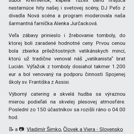
súbor Kremienok, kapela Tuzex band hrajúca
nestarnúce hity našej i svetovej scény, DJ Peťo z
divadla Nová scéna a program moderovala naša
šarmantná farníčka Alenka Jurčacková.
Veľa zábavy prinieslo i žrebovanie tomboly, do
ktorej boli zaradené hodnotné ceny. Prvou cenou
bola zbierka príležitostných vatikánskych mincí,
ktorú už tradične venoval náš „vatikanista“ brat
Lucián. Výťažok z tomboly dosiahol takmer 1.200
eur a bol venovaný na podporu činnosti Spojenej
školy sv. Františka z Assisi.
Výborný catering a skvelá hudba sa výraznou
mierou podieľali na skvelej plesovej atmosfére.
Poslední zo 150 účastníkov sa rozišli ráno o 04.00
hod.
📝 a 📷:
Vladimír Šimko
,
Človek a Viera - Slovensko