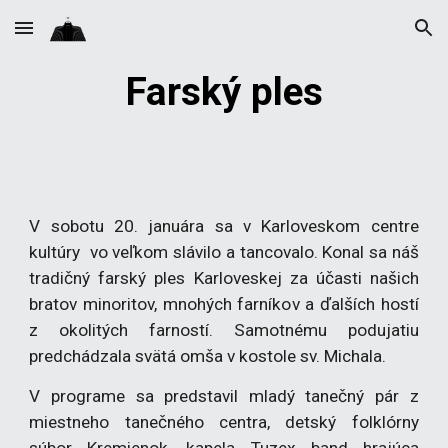
Skip to main content
Skip to navigation
Farský ples
V sobotu 20. januára sa v Karloveskom centre
kultúry vo veľkom slávilo a tancovalo. Konal sa náš
tradičný farský ples Karloveskej za účasti našich
bratov minoritov, mnohých farníkov a ďalších hostí
z okolitých farností. Samotnému podujatiu
predchádzala svätá omša v kostole sv. Michala.
V programe sa predstavil mladý tanečný pár z
miestneho tanečného centra, detský folklórny